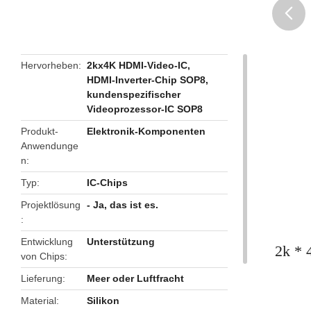
butto
Hervorheben
2kx4K HDMI-Video-IC
,
HDMI-Inverter-Chip SOP8
,
kundenspezifischer
Videoprozessor-IC SOP8
Produkt-
Elektronik-Komponenten
Anwendunge
n
Typ
IC-Chips
Projektlösung
- Ja, das ist es.
Entwicklung
Unterstützung
2k * 
von Chips
Lieferung
Meer oder Luftfracht
Material
Silikon