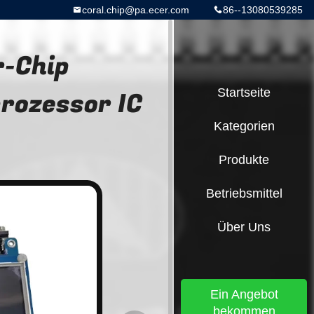
coral.chip@pa.ecer.com
86--13080539285
r-Chip
rozessor IC
Startseite
Kategorien
Produkte
Betriebsmittel
Über Uns
Ein Angebot
bekommen