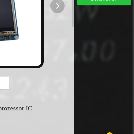
button
prozessor IC