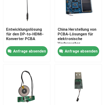
Fabrik-Ausflug
Qualitätskontrolle
Entwicklungslösung
China Herstellung von
für den DP-to-HDMI-
PCBA-Lösungen für
Konverter PCBA
elektronische
Treten Sie mit uns in Verbindung
Verbraucher
Anfrage absenden
Anfrage absenden
Kundenspezifischer integrierter Schaltkreis
IC-Chip-Entwurf
Entwicklung integrierter Schaltkreise
Leiterplatte-Versammlung